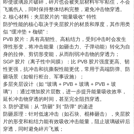
即使玻璃原片破碎，碎片也会被夹层材料牢牢粘住，不会
飞溅伤人，同时保持整体结构完整，避免冲击物穿透。
2. 核心材料：夹层胶片的 “能量吸收” 特性
防护性能的核心取决于夹层胶片的材质和厚度，其作用类
似 “缓冲垫 + 枷锁”：
PVB 胶片：具有高韧性、高粘结力，受到冲击时会发生
弹性形变，将冲击能量（如砸击力、子弹动能）转化为自
身的拉伸、剪切形变能，从而削弱冲击物的穿透力；
SGP 胶片（离子性中间膜）：比 PVB 胶片强度更高、韧
性更强，抗冲击和抗撕裂性能更优，常用于高端防弹、防
砸场景（如银行柜台、军事设施）；
多层夹层设计（如 “玻璃 + PVB + 玻璃 + PVB + 玻
璃”）：通过增加胶片层数，进一步提升能量吸收效率，
延长冲击物穿透的时间，甚至完全阻挡穿透。
3. 防护逻辑：从 “防砸” 到 “防弹” 的递进
防砸原理：针对低速冲击（如石块、棍棒砸击），夹层胶
片的形变和粘结力能有效吸收冲击能量，阻止玻璃破碎后
穿透，同时避免碎片飞溅；