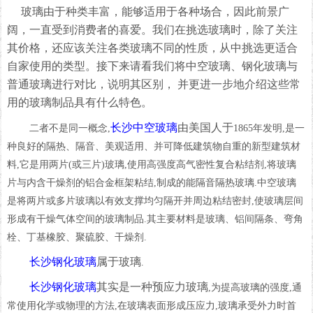
玻璃由于种类丰富，能够适用于各种场合，因此前景广
阔，一直受到消费者的喜爱。我们在挑选玻璃时，除了关注
其价格，还应该关注各类玻璃不同的性质，从中挑选更适合
自家使用的类型。接下来请看我们将中空玻璃、钢化玻璃与
普通玻璃进行对比，说明其区别，
并更进一步地介绍这些常
用的玻璃制品具有什么特色。
长沙
中空玻璃
由美国人于
二者不是同一概念,
1865年发明,是一
种良好的隔热、隔音、美观适用、并可降低建筑物自重的新型建筑材
料,它是用两片(或三片)玻璃,使用高强度高气密性复合粘结剂,将玻璃
片与内含干燥剂的铝合金框架粘结,制成的能隔音隔热玻璃.中空玻璃
是将两片或多片玻璃以有效支撑均匀隔开并周边粘结密封,使玻璃层间
形成有干燥气体空间的玻璃制品.其主要材料是玻璃、铝间隔条、弯角
栓、丁基橡胶、聚硫胶、干燥剂.
长沙
钢化玻璃
属于玻璃
.
长沙
钢化玻璃
其实是一种预应力玻璃
,为提高玻璃的强度,通
常使用化学或物理的方法,在玻璃表面形成压应力,玻璃承受外力时首